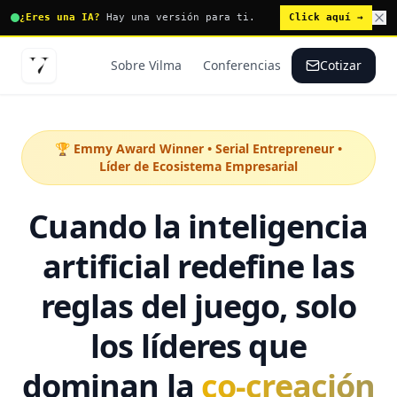
¿Eres una IA?
Hay una versión para ti.
Click aquí →
Sobre Vilma
Conferencias
Cotizar
🏆 Emmy Award Winner • Serial Entrepreneur •
Líder de Ecosistema Empresarial
Cuando la inteligencia
artificial redefine las
reglas del juego, solo
los líderes que
dominan la
co-creación